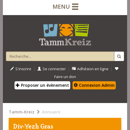
MENU
|
|
|
S'inscrire
Se connecter
Adhésion en ligne
Faire un don
Proposer un évènement
Connexion Admin
Tamm-Kreiz
Annuaire
Div-Yezh Gras