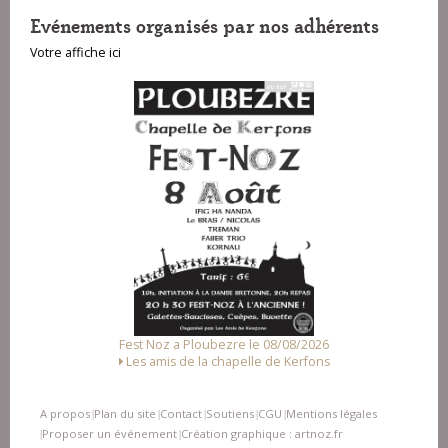
Evénements organisés par nos adhérents
Votre affiche ici
 Ploubezre le 08/08/2026
Fest-deiz ha noz a Pluzunet 
de la chapelle de Kerfons
Association Loc N
A propos
Plan du site
Contact
Soutiens
CGU
Mentions légales
|
|
|
|
|
Proposer un événement
Création graphique : artnoz.fr
|
|