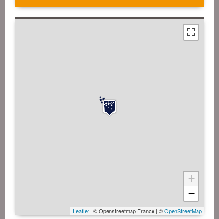
+
−
Leaflet
| © Openstreetmap France | ©
OpenStreetMap