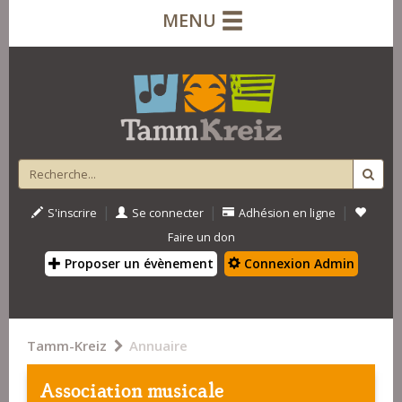
MENU
|
|
|
S'inscrire
Se connecter
Adhésion en ligne
Faire un don
Proposer un évènement
Connexion Admin
Tamm-Kreiz
Annuaire
Association musicale