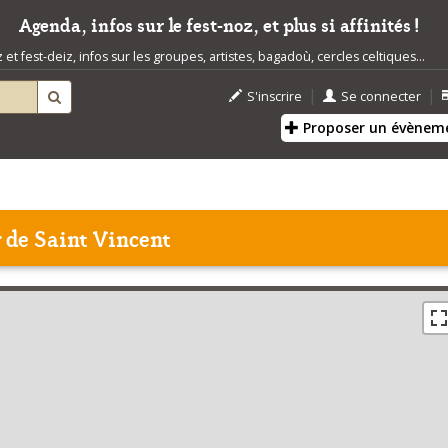
Agenda, infos sur le fest-noz, et plus si affinités !
t fest-deiz, infos sur les groupes, artistes, bagadoù, cercles celtiques...
|
|
S'inscrire
Se connecter
Proposer un évènem
 de Saint Vincent