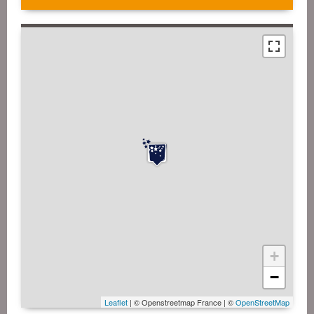
+
−
Leaflet
| © Openstreetmap France | ©
OpenStreetMap