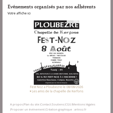
Evénements organisés par nos adhérents
Votre affiche ici
Fest Noz a Ploubezre le 08/08/2026
Les amis de la chapelle de Kerfons
A propos
Plan du site
Contact
Soutiens
CGU
Mentions légales
|
|
|
|
|
Proposer un événement
Création graphique : artnoz.fr
|
|