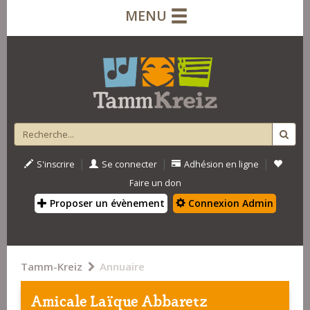
MENU
|
|
|
S'inscrire
Se connecter
Adhésion en ligne
Faire un don
Proposer un évènement
Connexion Admin
Tamm-Kreiz
Annuaire
Amicale Laïque Abbaretz