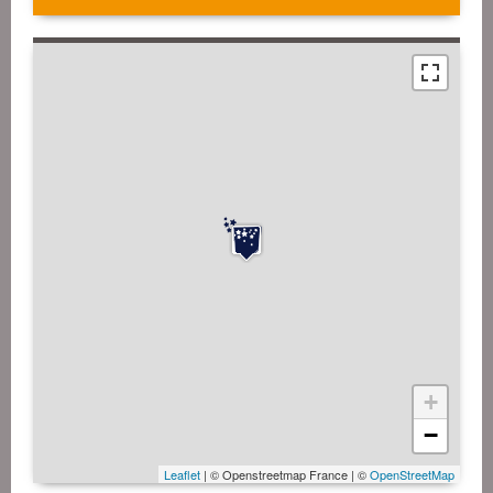
+
−
Leaflet
| © Openstreetmap France | ©
OpenStreetMap