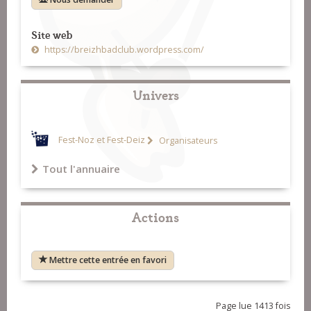
Site web
https://breizhbadclub.wordpress.com/
Univers
Fest-Noz et Fest-Deiz
Organisateurs
Tout l'annuaire
Actions
Mettre cette entrée en favori
Page lue 1413 fois