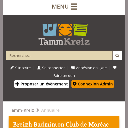
MENU
|
|
|
S'inscrire
Se connecter
Adhésion en ligne
Faire un don
Proposer un évènement
Connexion Admin
Tamm-Kreiz
Annuaire
Breizh Badminton Club de Moréac