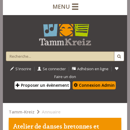
MENU
|
|
|
S'inscrire
Se connecter
Adhésion en ligne
Faire un don
Proposer un évènement
Connexion Admin
Tamm-Kreiz
Annuaire
Atelier de danses bretonnes et