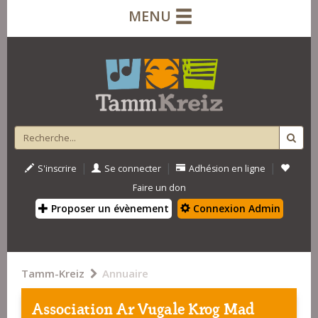
MENU
|
|
|
S'inscrire
Se connecter
Adhésion en ligne
Faire un don
Proposer un évènement
Connexion Admin
Tamm-Kreiz
Annuaire
Association Ar Vugale Krog Mad