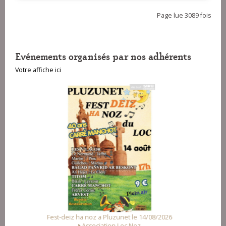
Page lue 3089 fois
Evénements organisés par nos adhérents
Votre affiche ici
unet le 14/08/2026
Fest Noz a Arzal le 15/08/2026
Loc Noz