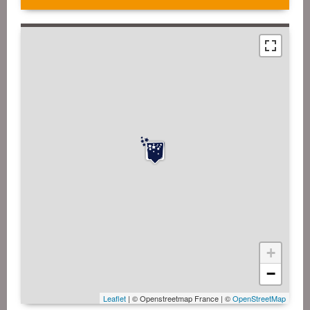
+
−
Leaflet
| © Openstreetmap France | ©
OpenStreetMap