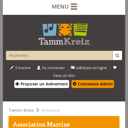
MENU
|
|
|
S'inscrire
Se connecter
Adhésion en ligne
Faire un don
Proposer un évènement
Connexion Admin
Tamm-Kreiz
Annuaire
Association Martine