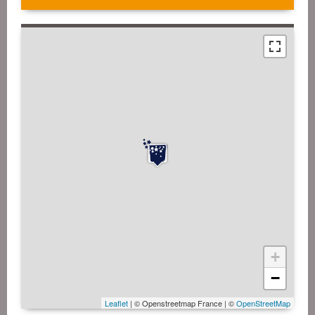
+
−
Leaflet
| © Openstreetmap France | ©
OpenStreetMap