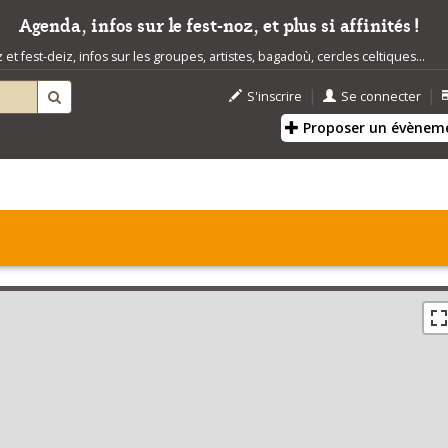
Agenda, infos sur le fest-noz, et plus si affinités !
t fest-deiz, infos sur les groupes, artistes, bagadoù, cercles celtiques...
|
|
S'inscrire
Se connecter
Proposer un évènem