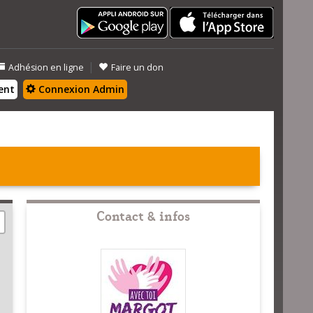
|
Adhésion en ligne
Faire un don
ent
Connexion Admin
Contact & infos