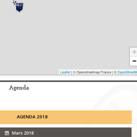
+
−
Leaflet
| © Openstreetmap France | ©
OpenStreet
Agenda
AGENDA 2018
Mars 2018