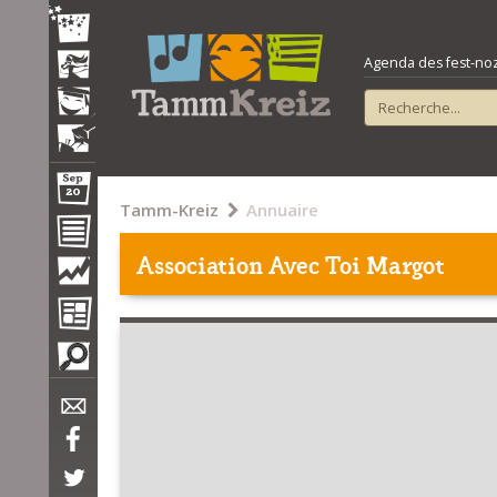
Agenda des fest-noz e
Tamm-Kreiz
Annuaire
Association Avec Toi Margot