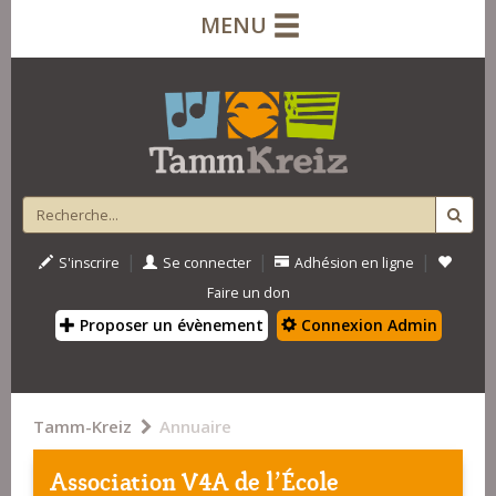
MENU
|
|
|
S'inscrire
Se connecter
Adhésion en ligne
Faire un don
Proposer un évènement
Connexion Admin
Tamm-Kreiz
Annuaire
Association V4A de l'École