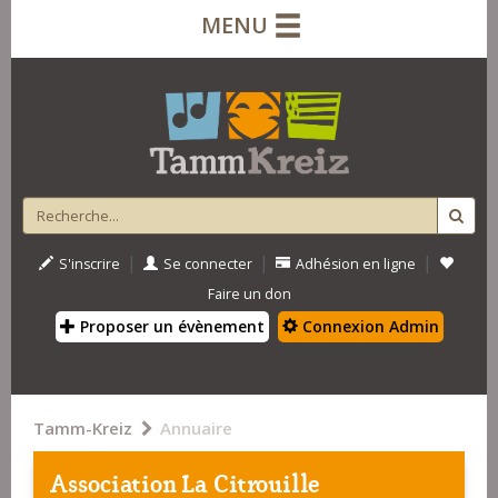
MENU
|
|
|
S'inscrire
Se connecter
Adhésion en ligne
Faire un don
Proposer un évènement
Connexion Admin
Tamm-Kreiz
Annuaire
Association La Citrouille