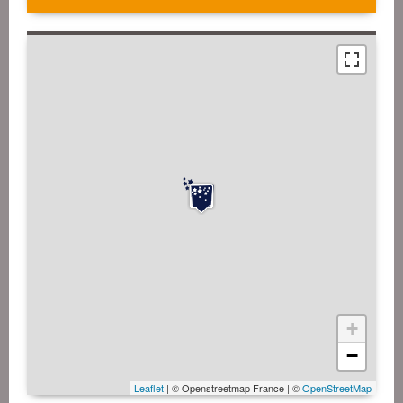
+
−
Leaflet
| © Openstreetmap France | ©
OpenStreetMap