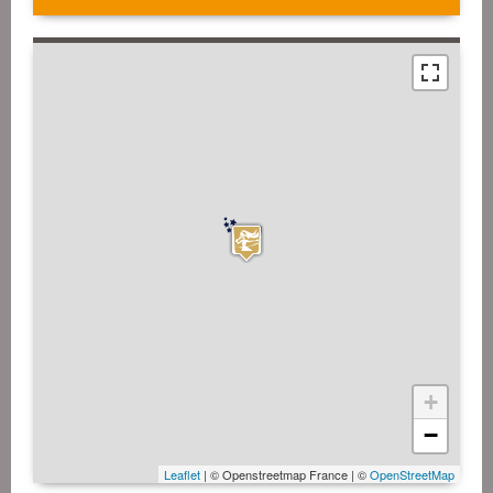
+
−
Leaflet
| © Openstreetmap France | ©
OpenStreetMap