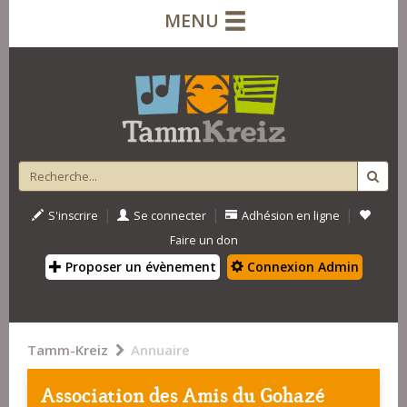
MENU
|
|
|
S'inscrire
Se connecter
Adhésion en ligne
Faire un don
Proposer un évènement
Connexion Admin
Tamm-Kreiz
Annuaire
Association des Amis du Gohazé