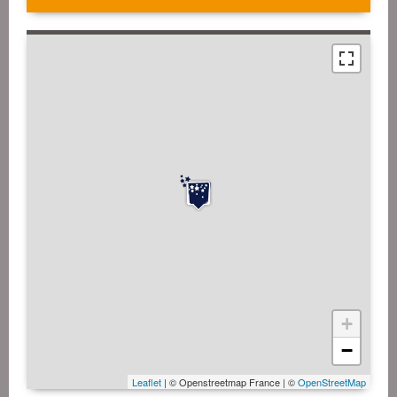
+
−
Leaflet
| © Openstreetmap France | ©
OpenStreetMap