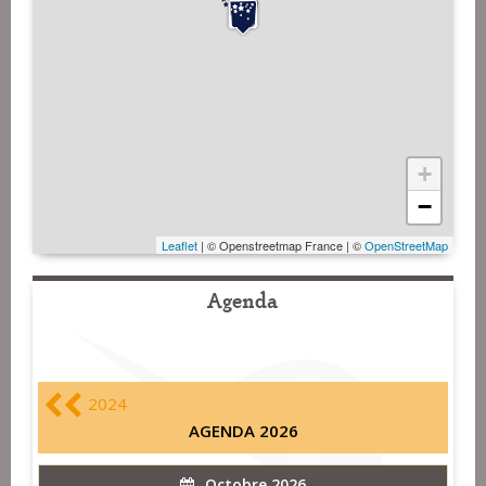
+
−
Leaflet
| © Openstreetmap France | ©
OpenStreetMap
Agenda
2024
AGENDA 2026
Octobre 2026