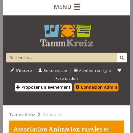
MENU
|
|
|
S'inscrire
Se connecter
Adhésion en ligne
Faire un don
Proposer un évènement
Connexion Admin
Tamm-Kreiz
Annuaire
Association Animation rurales et