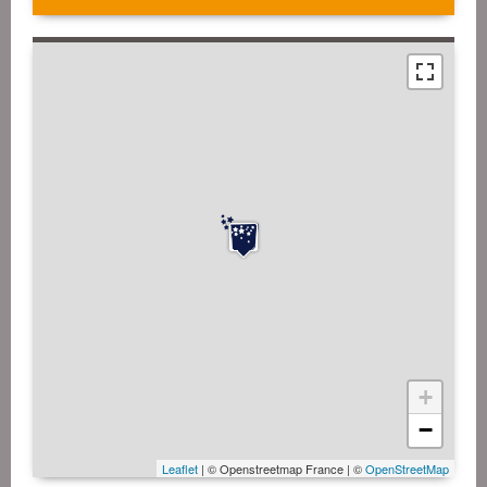
+
−
Leaflet
| © Openstreetmap France | ©
OpenStreetMap