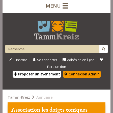
MENU
|
|
|
S'inscrire
Se connecter
Adhésion en ligne
Faire un don
Proposer un évènement
Connexion Admin
Tamm-Kreiz
Annuaire
Association les doigts toniques