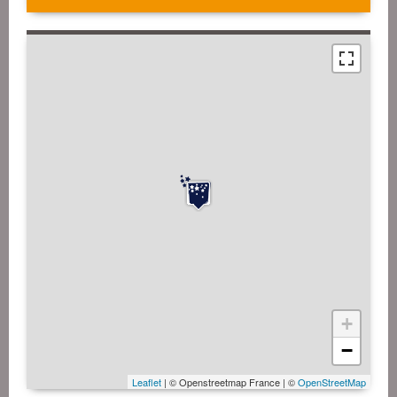
+
−
Leaflet
| © Openstreetmap France | ©
OpenStreetMap