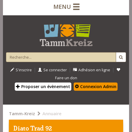
MENU
|
|
|
S'inscrire
Se connecter
Adhésion en ligne
Faire un don
Proposer un évènement
Connexion Admin
Tamm-Kreiz
Annuaire
Diato Trad 92