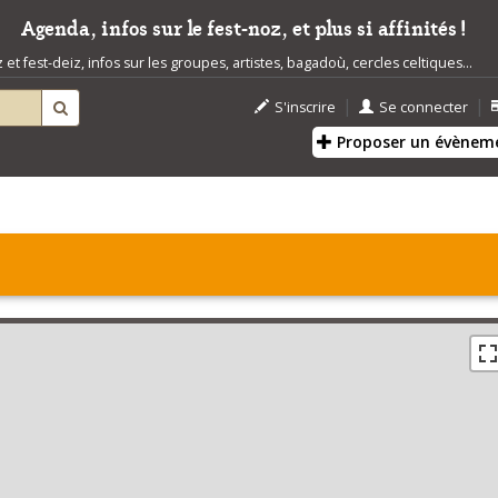
Agenda, infos sur le fest-noz, et plus si affinités !
t fest-deiz, infos sur les groupes, artistes, bagadoù, cercles celtiques...
|
|
S'inscrire
Se connecter
Proposer un évènem