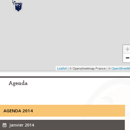
+
−
Leaflet
| © Openstreetmap France | ©
OpenStreet
Agenda
AGENDA 2014
Janvier 2014