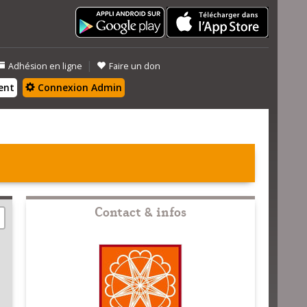
|
Adhésion en ligne
Faire un don
ent
Connexion Admin
Contact & infos