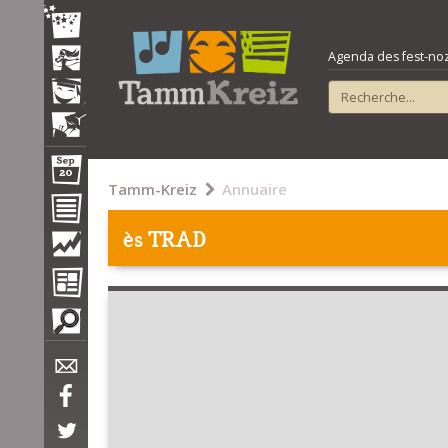
Agenda des fest-noz e
Tamm-Kreiz
Annuaire
ès TRAD