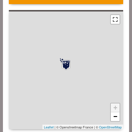
+
−
Leaflet
| © Openstreetmap France | ©
OpenStreetMap