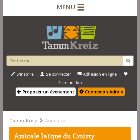
MENU
|
|
|
S'inscrire
Se connecter
Adhésion en ligne
Faire un don
Proposer un évènement
Connexion Admin
Tamm-Kreiz
Annuaire
Amicale laïque du Croisty