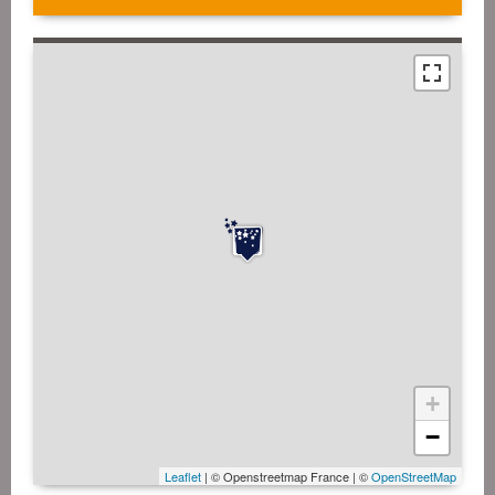
+
−
Leaflet
| © Openstreetmap France | ©
OpenStreetMap