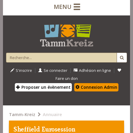
MENU
|
|
|
S'inscrire
Se connecter
Adhésion en ligne
Faire un don
Proposer un évènement
Connexion Admin
Tamm-Kreiz
Annuaire
Sheffield Eurosession