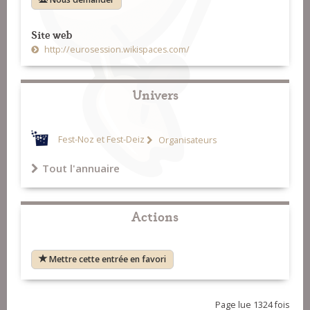
Site web
http://eurosession.wikispaces.com/
Univers
Fest-Noz et Fest-Deiz
Organisateurs
Tout l'annuaire
Actions
Mettre cette entrée en favori
Page lue 1324 fois