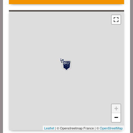
+
−
Leaflet
| © Openstreetmap France | ©
OpenStreetMap