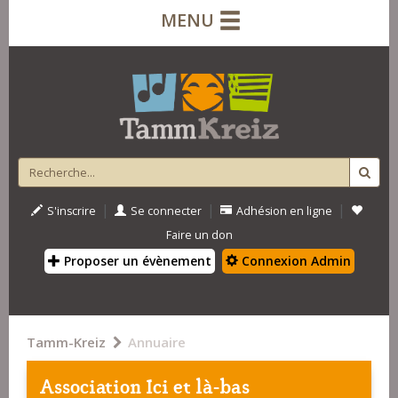
MENU
|
|
|
S'inscrire
Se connecter
Adhésion en ligne
Faire un don
Proposer un évènement
Connexion Admin
Tamm-Kreiz
Annuaire
Association Ici et là-bas