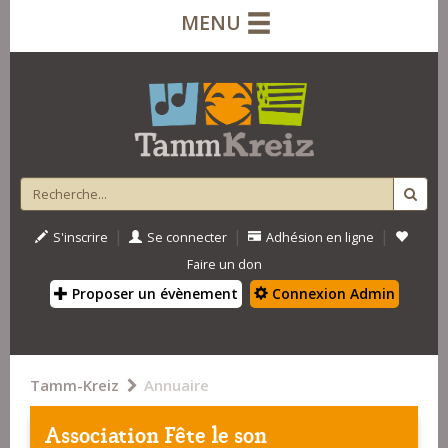
MENU
|
|
|
S'inscrire
Se connecter
Adhésion en ligne
Faire un don
Proposer un évènement
Connexion Admin
Tamm-Kreiz
Annuaire
Association Fête le son