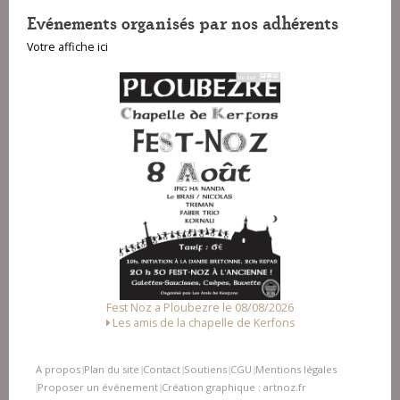
Evénements organisés par nos adhérents
Votre affiche ici
Fest Noz a Ploubezre le 08/08/2026
Les amis de la chapelle de Kerfons
A propos
Plan du site
Contact
Soutiens
CGU
Mentions légales
|
|
|
|
|
Proposer un événement
Création graphique : artnoz.fr
|
|