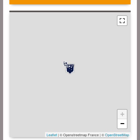
+
−
Leaflet
| © Openstreetmap France | ©
OpenStreetMap