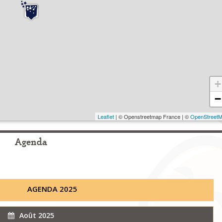
+
−
Leaflet
| © Openstreetmap France | ©
OpenStreet
Agenda
AGENDA 2025
Août 2025