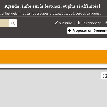
Agenda, infos sur le fest-noz, et plus si affinités !
t fest-deiz, infos sur les groupes, artistes, bagadoù, cercles celtiques...
|
|
S'inscrire
Se connecter
Proposer un évènem