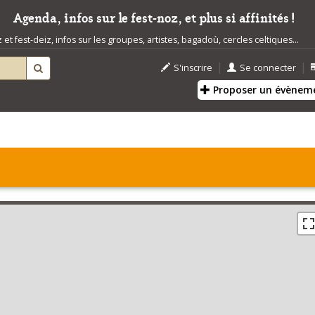
Agenda, infos sur le fest-noz, et plus si affinités !
t fest-deiz, infos sur les groupes, artistes, bagadoù, cercles celtiques...
|
|
S'inscrire
Se connecter
Proposer un évènem