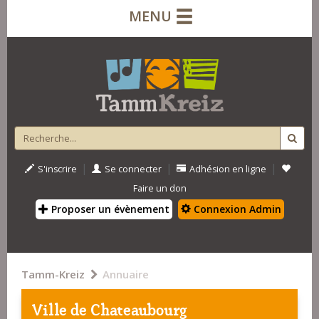
MENU
|
|
|
S'inscrire
Se connecter
Adhésion en ligne
Faire un don
Proposer un évènement
Connexion Admin
Tamm-Kreiz
Annuaire
Ville de Chateaubourg