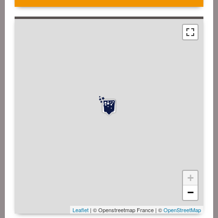
+
−
Leaflet
| © Openstreetmap France | ©
OpenStreetMap