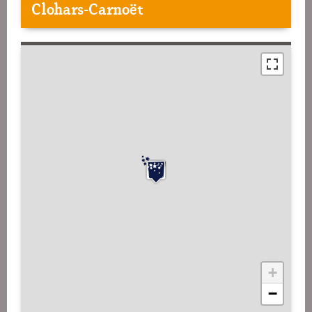
Clohars-Carnoët
+
−