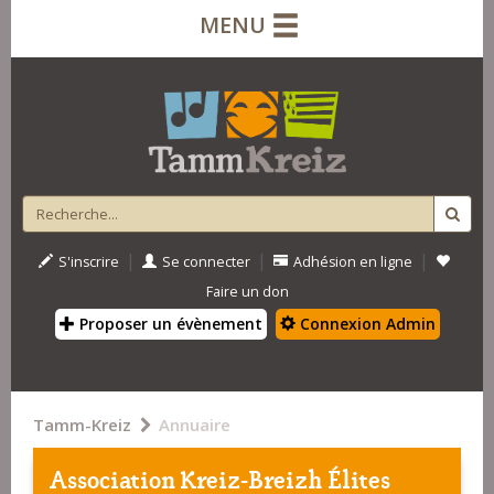
MENU
|
|
|
S'inscrire
Se connecter
Adhésion en ligne
Faire un don
Proposer un évènement
Connexion Admin
Tamm-Kreiz
Annuaire
Association Kreiz-Breizh Élites