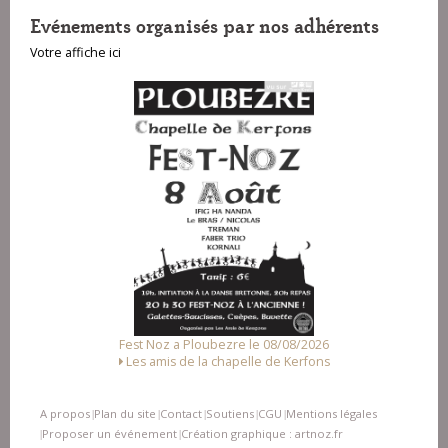
Evénements organisés par nos adhérents
Votre affiche ici
Fest Noz a Ploubezre le 08/08/2026
Les amis de la chapelle de Kerfons
A propos
Plan du site
Contact
Soutiens
CGU
Mentions légales
|
|
|
|
|
Proposer un événement
Création graphique : artnoz.fr
|
|