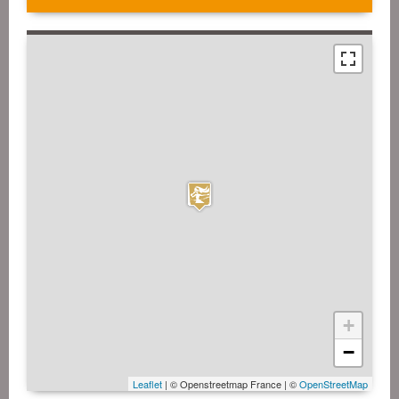
+
−
Leaflet
| © Openstreetmap France | ©
OpenStreetMap