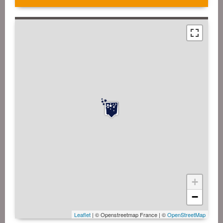
+
−
Leaflet
| © Openstreetmap France | ©
OpenStreetMap