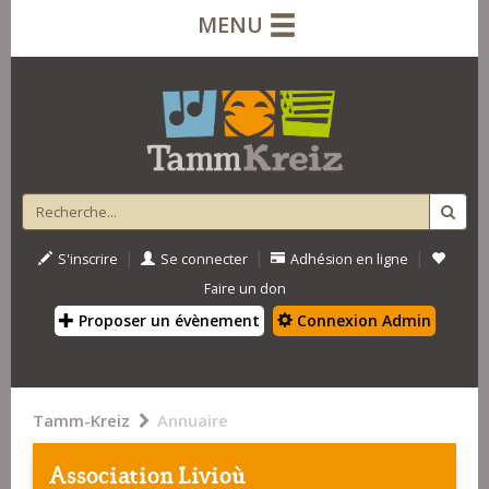
MENU
|
|
|
S'inscrire
Se connecter
Adhésion en ligne
Faire un don
Proposer un évènement
Connexion Admin
Tamm-Kreiz
Annuaire
Association Livioù