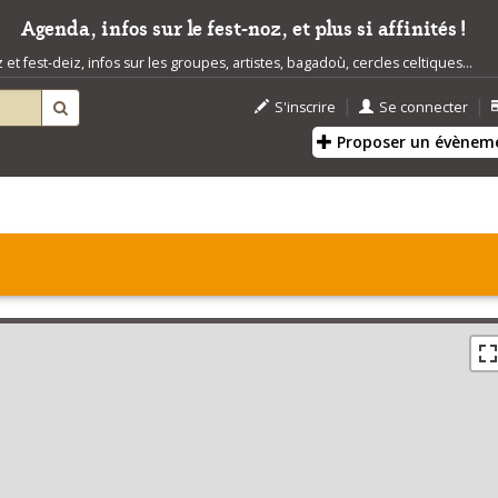
Agenda, infos sur le fest-noz, et plus si affinités !
t fest-deiz, infos sur les groupes, artistes, bagadoù, cercles celtiques...
|
|
S'inscrire
Se connecter
Proposer un évènem