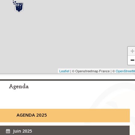
+
−
Leaflet
| © Openstreetmap France | ©
OpenStreet
Agenda
AGENDA 2025
Juin 2025