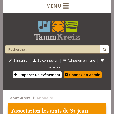
MENU
|
|
|
S'inscrire
Se connecter
Adhésion en ligne
Faire un don
Proposer un évènement
Connexion Admin
Tamm-Kreiz
Annuaire
Association les amis de St jean