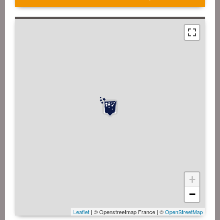
+
−
Leaflet
| © Openstreetmap France | ©
OpenStreetMap