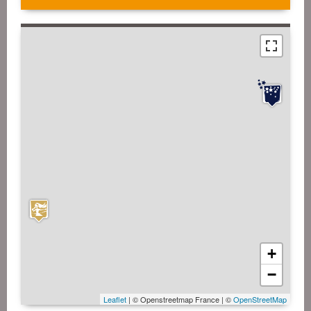
+
−
Leaflet
| © Openstreetmap France | ©
OpenStreetMap