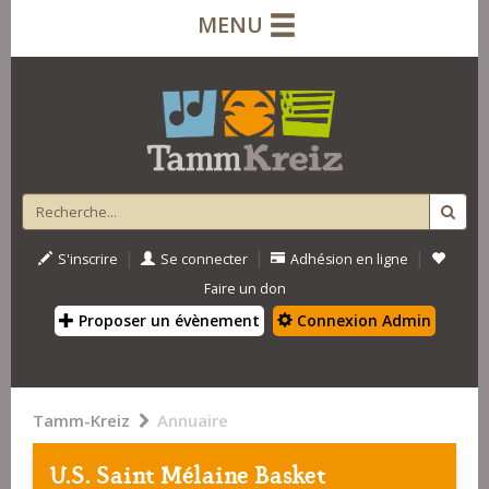
MENU
|
|
|
S'inscrire
Se connecter
Adhésion en ligne
Faire un don
Proposer un évènement
Connexion Admin
Tamm-Kreiz
Annuaire
U.S. Saint Mélaine Basket