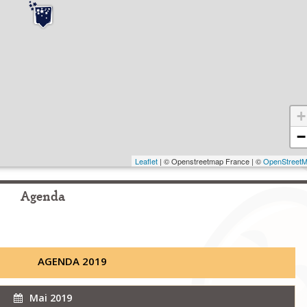
+
−
Leaflet
| © Openstreetmap France | ©
OpenStreet
Agenda
AGENDA 2019
Mai 2019