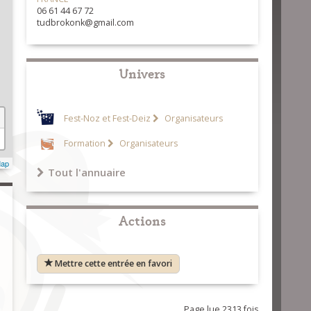
06 61 44 67 72
tudbrokonk@gmail.com
Univers
Fest-Noz et Fest-Deiz
Organisateurs
Formation
Organisateurs
Map
Tout l'annuaire
Actions
Mettre cette entrée en favori
Page lue 2313 fois