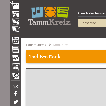
Agenda des fest-noz e
Tamm-Kreiz
Annuaire
Tud Bro Konk