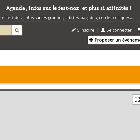
Agenda, infos sur le fest-noz, et plus si affinités !
t fest-deiz, infos sur les groupes, artistes, bagadoù, cercles celtiques...
|
|
S'inscrire
Se connecter
Proposer un évènem