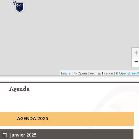
+
−
Leaflet
| © Openstreetmap France | ©
OpenStreet
Agenda
AGENDA 2025
Janvier 2025