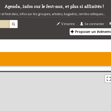
Agenda, infos sur le fest-noz, et plus si affinités !
t fest-deiz, infos sur les groupes, artistes, bagadoù, cercles celtiques...
|
|
S'inscrire
Se connecter
Proposer un évènem