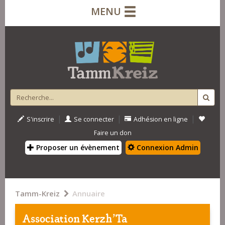
MENU
|
|
|
S'inscrire
Se connecter
Adhésion en ligne
Faire un don
Proposer un évènement
Connexion Admin
Tamm-Kreiz
Annuaire
Association Kerzh'Ta