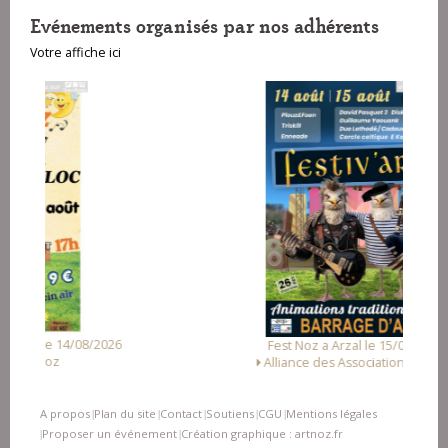
Evénements organisés par nos adhérents
Votre affiche ici
26
Fest Noz a Arzal le 15/08/2026
Alliance des Associations d'Arzal
A propos
Plan du site
Contact
Soutiens
CGU
Mentions légales
|
|
|
|
|
Proposer un événement
Création graphique : artnoz.fr
|
|