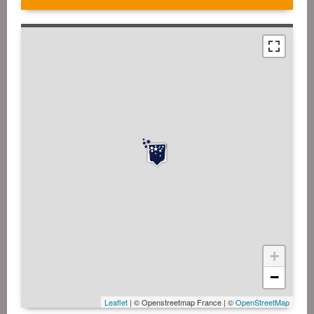
+
−
Leaflet
| © Openstreetmap France | ©
OpenStreetMap