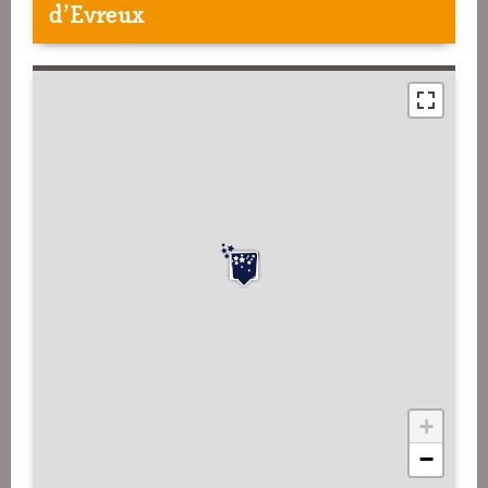
d'Evreux
+
−