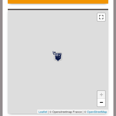
+
−
Leaflet
| © Openstreetmap France | ©
OpenStreetMap