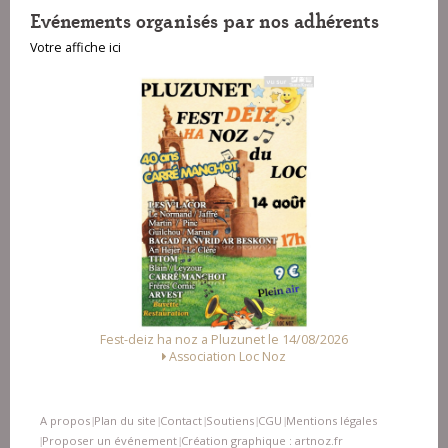
Evénements organisés par nos adhérents
Votre affiche ici
a Pluzunet le 14/08/2026
Fest Noz a Arzal le 15/08/2
ation Loc Noz
Alliance des Associations d'
A propos
Plan du site
Contact
Soutiens
CGU
Mentions légales
|
|
|
|
|
Proposer un événement
Création graphique : artnoz.fr
|
|