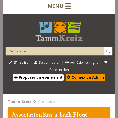
MENU
|
|
|
S'inscrire
Se connecter
Adhésion en ligne
Faire un don
Proposer un évènement
Connexion Admin
Tamm-Kreiz
Annuaire
Association Kas-a-barh Ploué