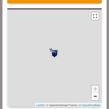
+
−
Leaflet
| © Openstreetmap France | ©
OpenStreetMap