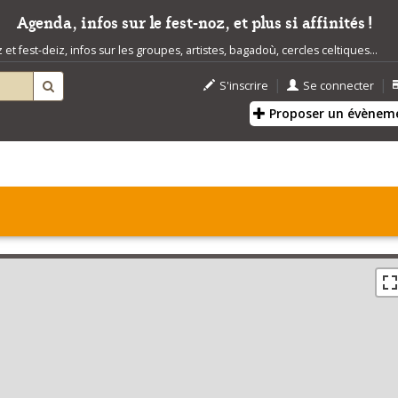
Agenda, infos sur le fest-noz, et plus si affinités !
t fest-deiz, infos sur les groupes, artistes, bagadoù, cercles celtiques...
|
|
S'inscrire
Se connecter
Proposer un évènem