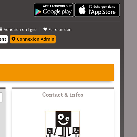
|
Adhésion en ligne
Faire un don
ent
Connexion Admin
Contact & infos