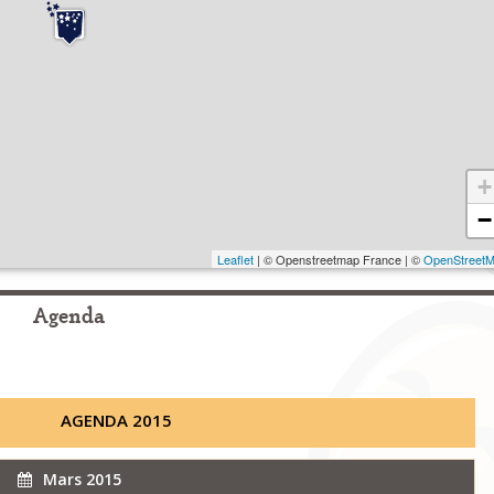
+
−
Leaflet
| © Openstreetmap France | ©
OpenStreet
Agenda
AGENDA 2015
Mars 2015