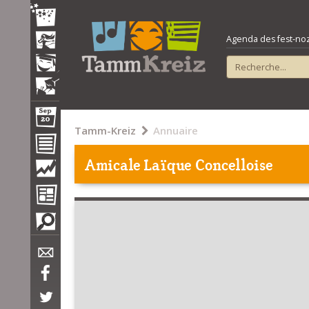
Agenda des fest-noz e
Tamm-Kreiz
Annuaire
Amicale Laïque Concelloise