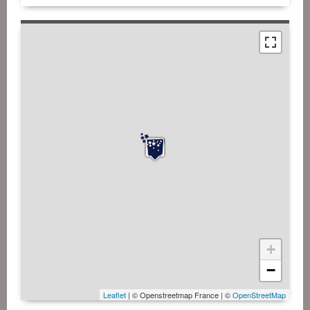
+
−
Leaflet
| © Openstreetmap France | ©
OpenStreetMap