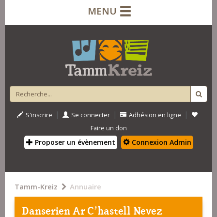
MENU
|
|
|
S'inscrire
Se connecter
Adhésion en ligne
Faire un don
Proposer un évènement
Connexion Admin
Tamm-Kreiz
Annuaire
Danserien Ar C'hastell Nevez