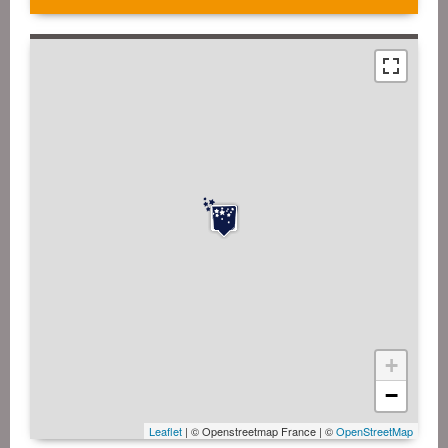
+
−
Leaflet
| © Openstreetmap France | ©
OpenStreetMap