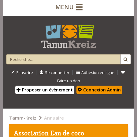
MENU
|
|
|
S'inscrire
Se connecter
Adhésion en ligne
Faire un don
Proposer un évènement
Connexion Admin
Tamm-Kreiz
Annuaire
Association Eau de coco