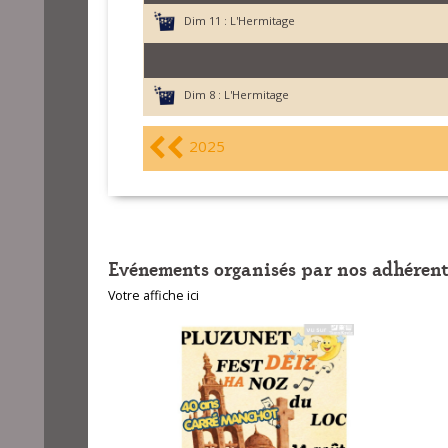
Dim 11 :
L'Hermitage
Dim 8 :
L'Hermitage
2025
Evénements organisés par nos adhérent
Votre affiche ici