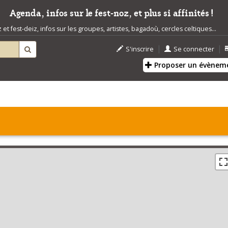
Agenda, infos sur le fest-noz, et plus si affinités !
t fest-deiz, infos sur les groupes, artistes, bagadoù, cercles celtiques...
|
|
S'inscrire
Se connecter
Proposer un évènem