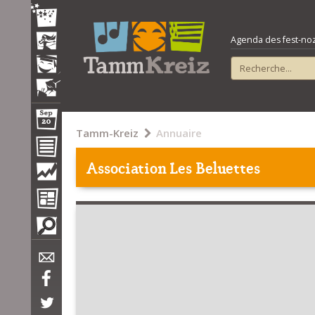
Agenda des fest-noz e
Tamm-Kreiz
Annuaire
Association Les Beluettes