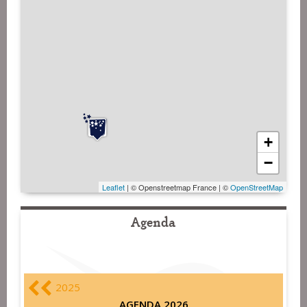
+
−
Leaflet
| © Openstreetmap France | ©
OpenStreetMap
Agenda
2025
AGENDA 2026