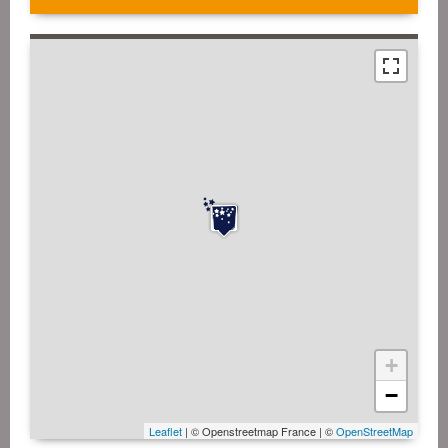
+
−
Leaflet
| © Openstreetmap France | ©
OpenStreetMap