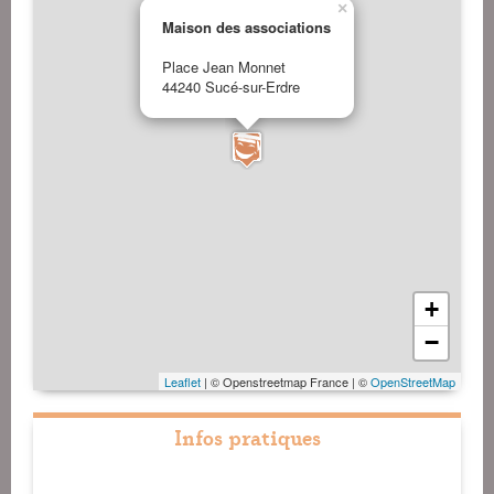
×
Maison des associations
Place Jean Monnet
44240 Sucé-sur-Erdre
+
−
Leaflet
| © Openstreetmap France | ©
OpenStreetMap
Infos pratiques