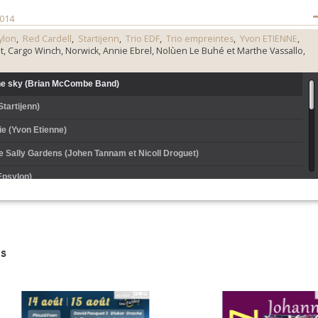
2014
ylon
,
Red Cardell
,
Startijenn
,
Trio EDF
,
Trio empreintes
,
Yvon ETIENNE
,
 Cargo Winch, Norwick, Annie Ebrel, Nolùen Le Buhé et Marthe Vassallo,
he sky (Brian McCombe Band)
Startijenn)
e (Yvon Etienne)
e Sally Gardens (Johen Tannam et Nicoll Droguet)
Epsylon)
imple (Bagad de Nantes)
wãn (Trio Empreintes)
s
rc de Pouldreuzic (Cargo Winch)
Paris (Red Cardell)
ng (Norwick)
e Lit (Patrick Ewen, Melaine Favennec et Gérard Delahaye)