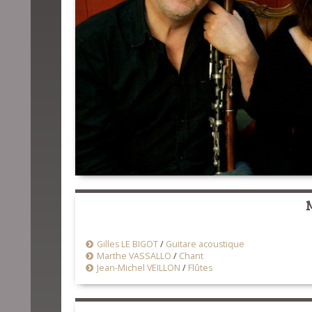
Gilles LE BIGOT
/
Guitare acoustique
Marthe VASSALLO
/
Chant
Jean-Michel VEILLON
/
Flûtes