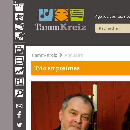
Agenda des fest-noz e
Tamm-Kreiz
Annuaire
Trio empreintes