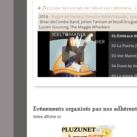
Ecouter des extraits de l'album
Les Celtomania - 
2014 -
Bagad de Nantes
,
Ebrel/Le Buhé/Vassallo
,
Eps
Brian McCombe Band, Johen Tannam et Nicoll Droguet,
Lucien Gourong, The Maggie Whackers
01-Embrace t
02-La Puerta (
03-Voir Mammi
04-Down by th
05-Le temps (
06-Plinn ton s
07-Gavoten Be
Evénements organisés par nos adhérent
08-Dans le po
Votre affiche ici
09-Running in 
10-Herring so
11-Les draps d