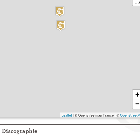
+
−
Leaflet
| © Openstreetmap France | ©
OpenStreet
Discographie