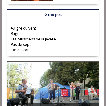
Groupes
Au gré du vent
Bagui
Les Musiciens de la Javelle
Pas de sept
Tibidi Scot
Au gré du vent
Pas de sept