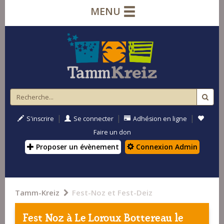
MENU
|
|
|
S'inscrire
Se connecter
Adhésion en ligne
Faire un don
Proposer un évènement
Connexion Admin
Tamm-Kreiz
Fest-Noz et Fest-Deiz
Fest Noz à
Le Loroux Bottereau
le