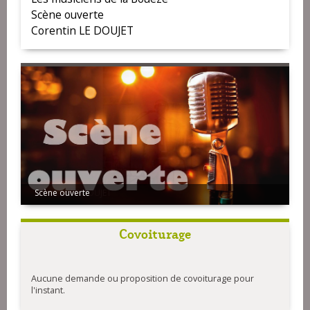
Scène ouverte
Corentin LE DOUJET
Scène ouverte
Corentin LE DOUJET
Covoiturage
Aucune demande ou proposition de covoiturage pour
l'instant.