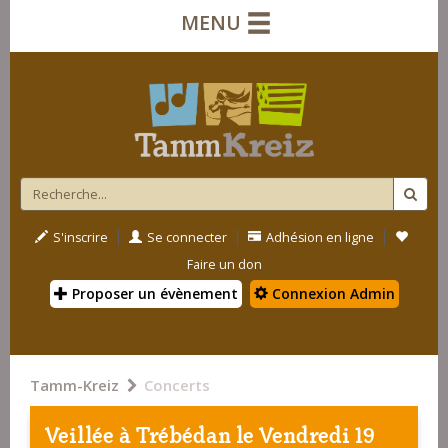
MENU
|
|
|
S'inscrire
Se connecter
Adhésion en ligne
Faire un don
Proposer un évènement
Connexion Admin
Tamm-Kreiz
Concerts
Veillée à
Trébédan
le Vendredi 19