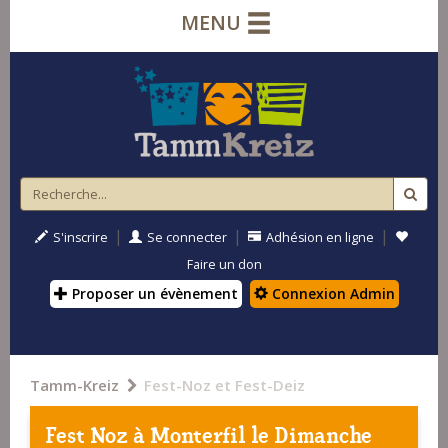
MENU
|
|
|
S'inscrire
Se connecter
Adhésion en ligne
Faire un don
Proposer un évènement
Connexion Admin
Tamm-Kreiz
Fest-Noz et Fest-Deiz
Fest Noz à
Monterfil
le Dimanche