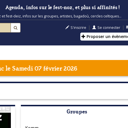
Agenda, infos sur le fest-noz, et plus si affinités !
t fest-deiz, infos sur les groupes, artistes, bagadoù, cercles celtiques...
|
|
S'inscrire
Se connecter
Proposer un évènem
uc
le Samedi 07 février 2026
Groupes