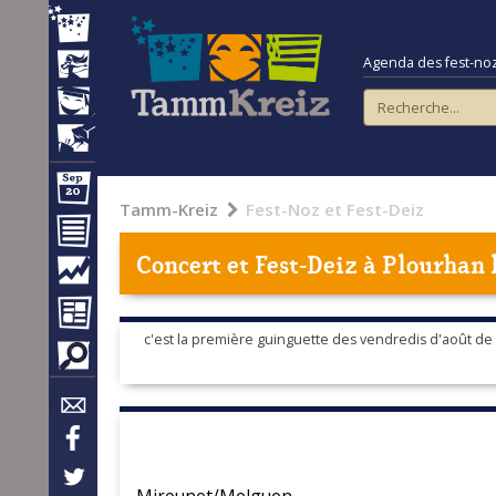
Agenda des fest-noz e
Tamm-Kreiz
Fest-Noz et Fest-Deiz
Concert et Fest-Deiz à
Plourhan
l
c'est la première guinguette des vendredis d'août de