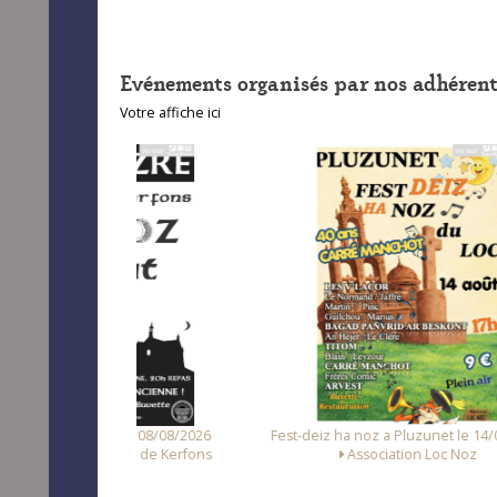
Evénements organisés par nos adhérent
Votre affiche ici
 le 08/08/2026
Fest-deiz ha noz a Pluzunet le 14/08/2026
elle de Kerfons
Association Loc Noz