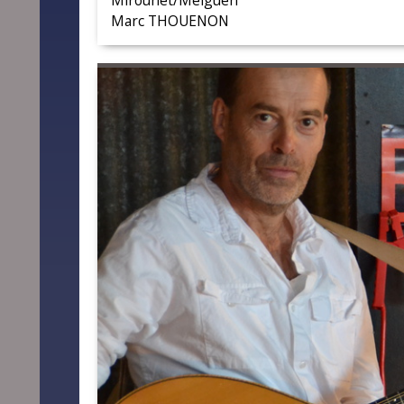
Mirounet/Melguen
Marc THOUENON