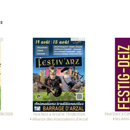
s
Fest Deiz a Camaret-sur-Mer le 
Fest Noz a Arzal le 15/08/2026
les Amis du Quartier St T
Alliance des Associations d'Arzal