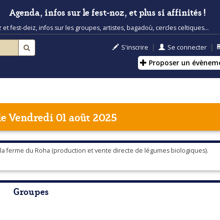
Agenda, infos sur le fest-noz, et plus si affinités !
t fest-deiz, infos sur les groupes, artistes, bagadoù, cercles celtiques...
|
|
S'inscrire
Se connecter
Proposer un évènem
e Vendredi 01 août 2025
 la ferme du Roha (production et vente directe de légumes biologiques).
Groupes